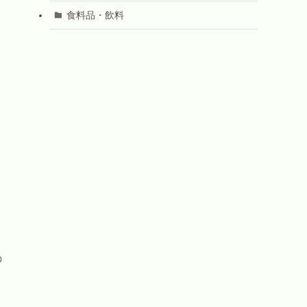
食料品・飲料
の