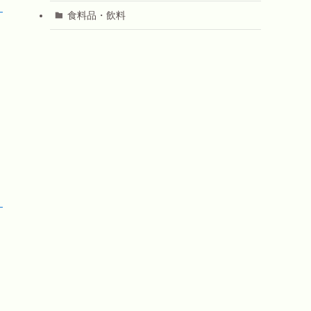
！
食料品・飲料
！