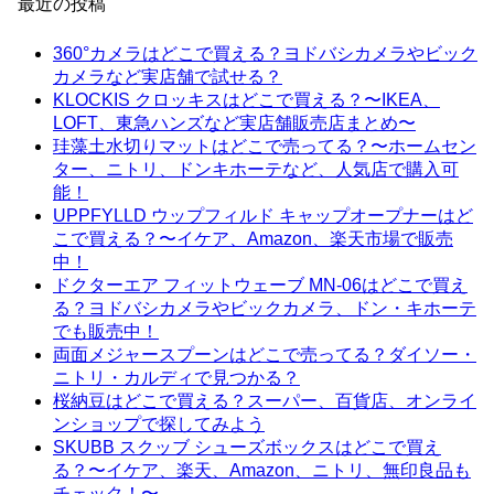
最近の投稿
360°カメラはどこで買える？ヨドバシカメラやビック
カメラなど実店舗で試せる？
KLOCKIS クロッキスはどこで買える？〜IKEA、
LOFT、東急ハンズなど実店舗販売店まとめ〜
珪藻土水切りマットはどこで売ってる？〜ホームセン
ター、ニトリ、ドンキホーテなど、人気店で購入可
能！
UPPFYLLD ウップフィルド キャップオープナーはど
こで買える？〜イケア、Amazon、楽天市場で販売
中！
ドクターエア フィットウェーブ MN-06はどこで買え
る？ヨドバシカメラやビックカメラ、ドン・キホーテ
でも販売中！
両面メジャースプーンはどこで売ってる？ダイソー・
ニトリ・カルディで見つかる？
桜納豆はどこで買える？スーパー、百貨店、オンライ
ンショップで探してみよう
SKUBB スクッブ シューズボックスはどこで買え
る？〜イケア、楽天、Amazon、ニトリ、無印良品も
チェック！〜