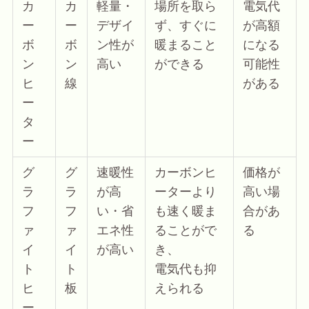
カ
カ
軽量・
場所を取ら
電気代
ー
ー
デザイ
ず、すぐに
が高額
ボ
ボ
ン性が
暖まること
になる
ン
ン
高い
ができる
可能性
ヒ
線
がある
ー
タ
ー
グ
グ
速暖性
カーボンヒ
価格が
ラ
ラ
が高
ーターより
高い場
フ
フ
い・省
も速く暖ま
合があ
ァ
ァ
エネ性
ることがで
る
イ
イ
が高い
き、
ト
ト
電気代も抑
ヒ
板
えられる
ー