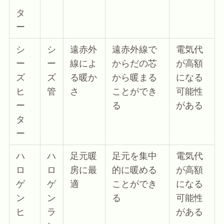
タ
ー
シ
シ
遠赤外
遠赤外線で
電気代
ー
ー
線によ
からだの芯
が高額
ズ
ズ
る暖か
から暖まる
になる
ヒ
管
さ
ことができ
可能性
ー
る
がある
タ
ー
ハ
ハ
足元暖
足元を集中
電気代
ロ
ロ
房に最
的に暖める
が高額
ゲ
ゲ
適
ことができ
になる
ン
ン
る
可能性
ヒ
ラ
がある