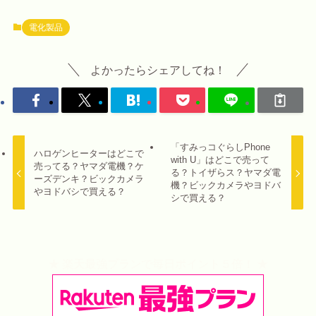
電化製品
よかったらシェアしてね！
「すみっコぐらしPhone
ハロゲンヒーターはどこで
with U」はどこで売って
売ってる？ヤマダ電機？ケ
る？トイザらス？ヤマダ電
ーズデンキ？ビックカメラ
機？ビックカメラやヨドバ
やヨドバシで買える？
シで買える？
★ 楽天最強プランで毎日ポイント５倍！ ★