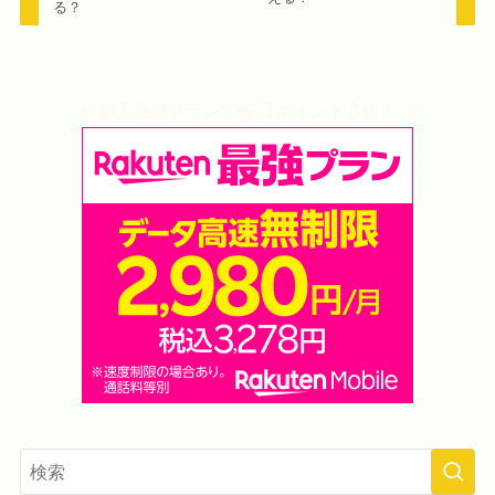
る？
★ 楽天最強プランで毎日ポイント５倍！ ★