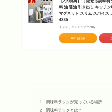
【2大特典】［ 隠せる調味料ラッ
料 油 醤油 引き出し キッチ
マグネット スリム スパイスラック
4335
インテリアショップ roomy
Amazon
調味料ラックが売っている場所
調味料ラックとは？