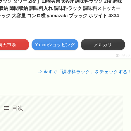
ク タワー 2段 ］山崎実業 tower 調味料ラック 2段 調味
ン収納 隙間収納 調味料入れ 調味料ラック 調味料ストッカー
 大容量 コンロ横 yamazaki ブラック ホワイト 4334
楽天市場
Yahooショッピング
メルカリ
ポチップ
⇒ 今すぐ「調味料ラック」をチェックする
目次