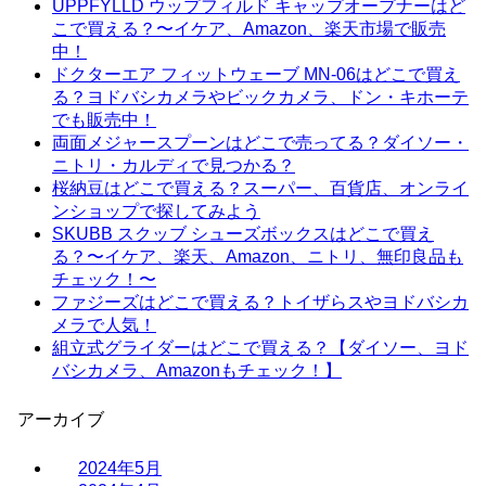
UPPFYLLD ウップフィルド キャップオープナーはど
こで買える？〜イケア、Amazon、楽天市場で販売
中！
ドクターエア フィットウェーブ MN-06はどこで買え
る？ヨドバシカメラやビックカメラ、ドン・キホーテ
でも販売中！
両面メジャースプーンはどこで売ってる？ダイソー・
ニトリ・カルディで見つかる？
桜納豆はどこで買える？スーパー、百貨店、オンライ
ンショップで探してみよう
SKUBB スクッブ シューズボックスはどこで買え
る？〜イケア、楽天、Amazon、ニトリ、無印良品も
チェック！〜
ファジーズはどこで買える？トイザらスやヨドバシカ
メラで人気！
組立式グライダーはどこで買える？【ダイソー、ヨド
バシカメラ、Amazonもチェック！】
アーカイブ
2024年5月