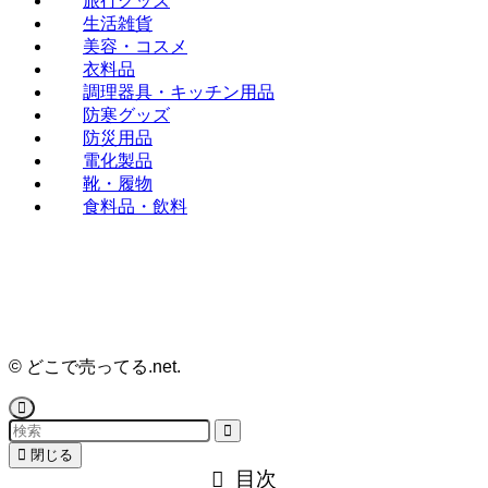
旅行グッズ
生活雑貨
美容・コスメ
衣料品
調理器具・キッチン用品
防寒グッズ
防災用品
電化製品
靴・履物
食料品・飲料
©
どこで売ってる.net.
閉じる
目次