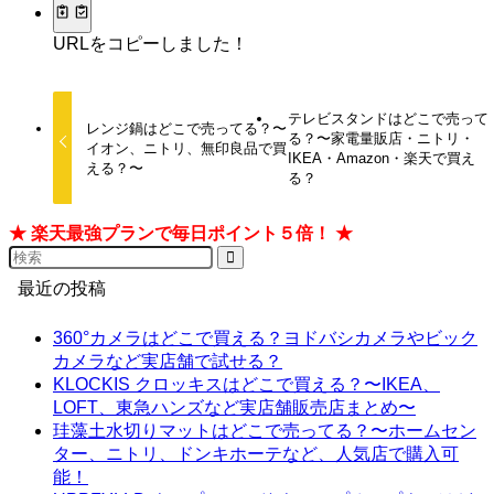
URLをコピーしました！
テレビスタンドはどこで売って
レンジ鍋はどこで売ってる？〜
る？〜家電量販店・ニトリ・
イオン、ニトリ、無印良品で買
IKEA・Amazon・楽天で買え
える？〜
る？
★ 楽天最強プランで毎日ポイント５倍！ ★
最近の投稿
360°カメラはどこで買える？ヨドバシカメラやビック
カメラなど実店舗で試せる？
KLOCKIS クロッキスはどこで買える？〜IKEA、
LOFT、東急ハンズなど実店舗販売店まとめ〜
珪藻土水切りマットはどこで売ってる？〜ホームセン
ター、ニトリ、ドンキホーテなど、人気店で購入可
能！