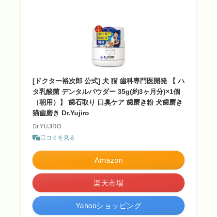
[ドクター裕次郎 公式] 犬 猫 歯科専門医開発 【 ハ
タ乳酸菌 デンタルパウダー 35g(約3ヶ月分)×1個
（朝用）】 歯石取り 口臭ケア 歯磨き粉 犬歯磨き
猫歯磨き Dr.Yujiro
Dr.YUJIRO
口コミを見る
Amazon
楽天市場
Yahooショッピング