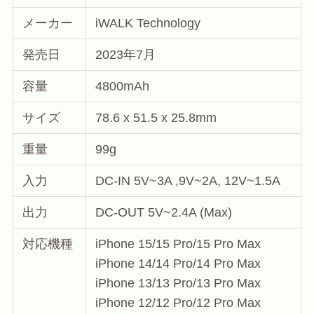
メーカー
iWALK Technology
発売日
2023年7月
容量
4800mAh
サイズ
78.6 x 51.5 x 25.8mm
重量
99g
入力
DC-IN 5V~3A ,9V~2A, 12V~1.5A
出力
DC-OUT 5V~2.4A (Max)
対応機種
iPhone 15/15 Pro/15 Pro Max
iPhone 14/14 Pro/14 Pro Max
iPhone 13/13 Pro/13 Pro Max
iPhone 12/12 Pro/12 Pro Max