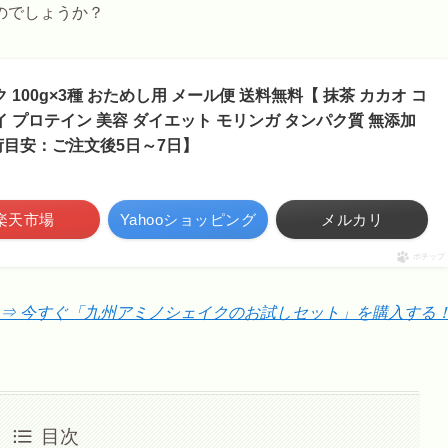
のでしょうか？
 100g×3種 おためし用 メール便 送料無料【 抹茶 カカオ コ
イ プロテイン 美容 ダイエット モリンガ タンパク質 無添加
荷目安：ご注文後5日～7日】
楽天市場
Yahooショッピング
メルカリ
ポチップ
⇒ 今すぐ「九州アミノシェイクのお試しセット」を購入する
目次