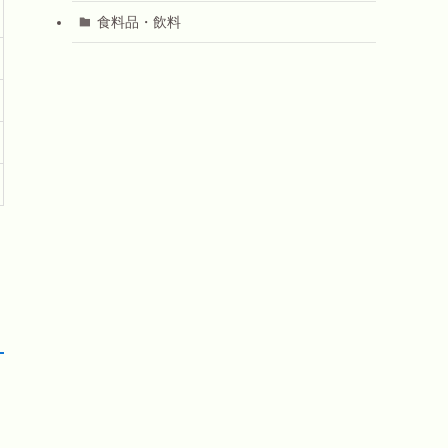
食料品・飲料
！