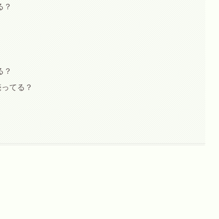
る？
？
る？
売ってる？