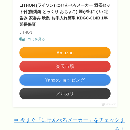
LITHON (ライソン) にせんべろメーカー 酒器セッ
ト付(熱燗鍋 とっくり おちょこ) 煙が出にくい 宅
呑み 家呑み 晩酌 お手入れ簡単 KDGC-014B 1年
延長保証
LITHON
口コミを見る
Amazon
楽天市場
Yahooショッピング
メルカリ
ポチップ
⇒ 今すぐ「にせんべろメーカー」をチェックす
る！