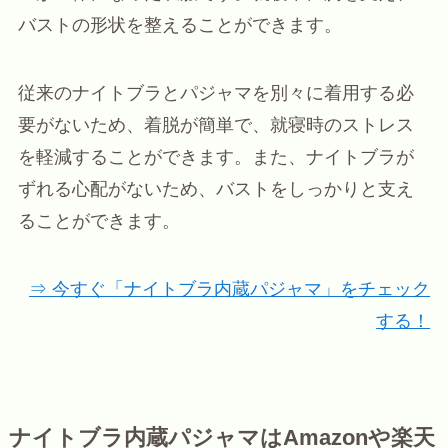
バストの形状を整えることができます。
従来のナイトブラとパジャマを別々に着用する必
要がないため、着脱が簡単で、就寝時のストレス
を軽減することができます。また、ナイトブラが
ずれる心配がないため、バストをしっかりと支え
ることができます。
⇒ 今すぐ「ナイトブラ内蔵パジャマ」をチェック
する！
ナイトブラ内蔵パジャマはAmazonや楽天