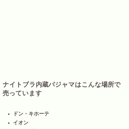
ナイトブラ内蔵パジャマはこんな場所で
売っています
ドン・キホーテ
イオン