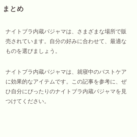
まとめ
ナイトブラ内蔵パジャマは、さまざまな場所で販
売されています。自分の好みに合わせて、最適な
ものを選びましょう。
ナイトブラ内蔵パジャマは、就寝中のバストケア
に効果的なアイテムです。この記事を参考に、ぜ
ひ自分にぴったりのナイトブラ内蔵パジャマを見
つけてください。