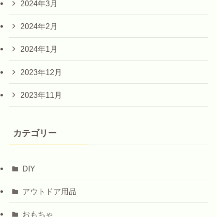
2024年3月
2024年2月
2024年1月
2023年12月
2023年11月
カテゴリー
DIY
アウトドア用品
おもちゃ