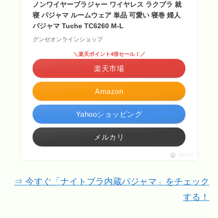
ノンワイヤーブラジャー ワイヤレス ラクブラ 就
寝 パジャマ ルームウェア 単品 可愛い 寝巻 婦人
パジャマ Tuche TC6260 M-L
グンゼオンラインショップ
＼楽天ポイント4倍セール！／
楽天市場
Amazon
Yahooショッピング
メルカリ
ポチップ
⇒ 今すぐ「ナイトブラ内蔵パジャマ」をチェック
する！