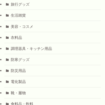
旅行グッズ
生活雑貨
美容・コスメ
衣料品
調理器具・キッチン用品
防寒グッズ
防災用品
電化製品
靴・履物
食料品・飲料