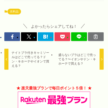
衣料品
よかったらシェアしてね！
ナイトブラ付きキャミソー
盛らないブラはどこで売っ
ルはどこで売ってる？ド
てる？〜イオンやドン・キ
ン・キホーテやイオンで買
ホーテで買える？
える？
★ 楽天最強プランで毎日ポイント５倍！ ★