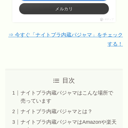
メルカリ
ポチップ
⇒ 今すぐ「ナイトブラ内蔵パジャマ」をチェック
する！
目次
ナイトブラ内蔵パジャマはこんな場所で
売っています
ナイトブラ内蔵パジャマとは？
ナイトブラ内蔵パジャマはAmazonや楽天